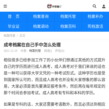
首 页
档案查询
档案托管
档案补办
毕业证
档案调动
档案百科
死档激活
档案托管
>
正文
成考档案在自己手中怎么处理
2021-12-16
分类：
档案托管
阅读(
)
评论(0)
相信很多已经参加工作了的小伙伴们想通过其他的方式提升
自己的学历而进行成人高考，成人高考对于我们来说的话也
是一种可以获得大学文凭的一种考试形式。这种学历也是受
到国家所认可的，而且成人高考也并没有大家想象的那么容
易，大家必须是首先要满足报考条件，然后再在每年规定的
那个时间去参加考试，成人高考有专科和本科的学历。
如果是专科的话，大家还需要考语数外，而且必须达到相应