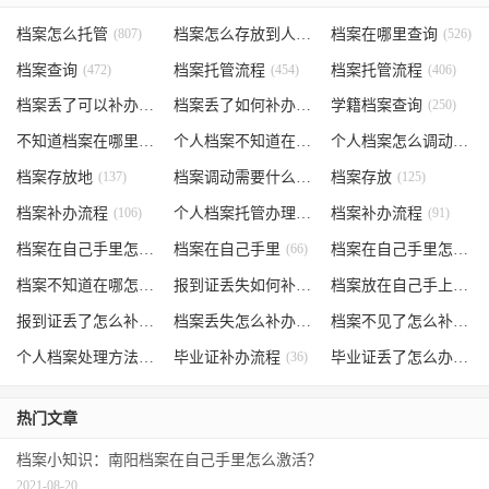
档案怎么托管
(807)
档案怎么存放到人才市场
档案在哪里查询
(535)
(526)
档案查询
(472)
档案托管流程
(454)
档案托管流程
(406)
档案丢了可以补办吗
(371)
档案丢了如何补办
(301)
学籍档案查询
(250)
不知道档案在哪里
(240)
个人档案不知道在哪儿
(191)
个人档案怎么调动
(145)
档案存放地
(137)
档案调动需要什么手续
档案存放
(130)
(125)
档案补办流程
(106)
个人档案托管办理流程
档案补办流程
(102)
(91)
档案在自己手里怎么办
档案在自己手里
(85)
(66)
档案在自己手里怎么处理
档案不知道在哪怎么办
(62)
报到证丢失如何补办
(54)
档案放在自己手上
(53)
报到证丢了怎么补办
(52)
档案丢失怎么补办
(51)
档案不见了怎么补办
(5
个人档案处理方法
(38)
毕业证补办流程
(36)
毕业证丢了怎么办
(35)
热门文章
档案小知识：南阳档案在自己手里怎么激活？
2021-08-20