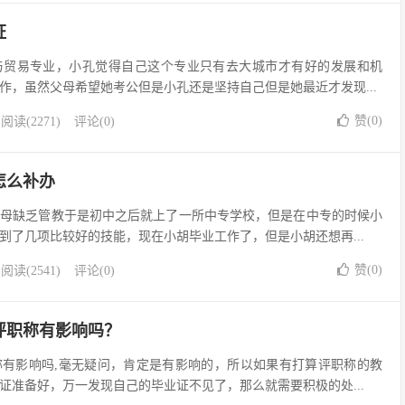
证
与贸易专业，小孔觉得自己这个专业只有去大城市才有好的发展和机
作，虽然父母希望她考公但是小孔还是坚持自己但是她最近才发现...
赞(
0
)
阅读(2271)
评论(0)
怎么补办
父母缺乏管教于是初中之后就上了一所中专学校，但是在中专的时候小
到了几项比较好的技能，现在小胡毕业工作了，但是小胡还想再...
赞(
0
)
阅读(2541)
评论(0)
评职称有影响吗？
称有影响吗,毫无疑问，肯定是有影响的，所以如果有打算评职称的教
证准备好，万一发现自己的毕业证不见了，那么就需要积极的处...