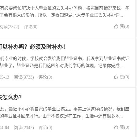
必要帮忙解决个人毕业证的丢失补办问题，按照目前情况来说，毕
了会有很大的影响，所以一定得知道湖北大专毕业证丢失补办详...
赞(
0
)
阅读(2872)
评论(0)
可以补办吗？必须及时补办！
我们毕业的时候，学校就会发给我们毕业证书，我没拿到毕业证书就证
毕业了，毕业证乃是我们这四年对我们学历的体现，记录你完成...
赞(
0
)
05-13
阅读(3733)
评论(0)
失怎么办？
朋友，最近不小心将自己的毕业证搞丢。事实上像这样的情况，我们应
的毕业证补回来才行。由于不仅仅是在工作，生活中还有很多地...
赞(
0
)
04-04
阅读(2342)
评论(0)