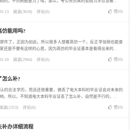
钩的，不然刷题是为了啥，那么，考公务员真的会因为学位证被...
赞(
0
)
05-13
阅读(3018)
评论(0)
高仿能用吗?
件了，正因为如此，所以很多人想着高仿一个，反正学信网也能查
家还是不要有这样的心思，因为高仿的毕业证基本是看得出来的...
赞(
0
)
05-10
阅读(2904)
评论(0)
了怎么补?
的合法学历，而且还很重要，搞丢了电大本科的毕业证会对未来的
响，所以，不知道电大本科毕业证丢了怎么补，自然是不行的，...
赞(
0
)
阅读(2353)
评论(0)
失补办详细流程