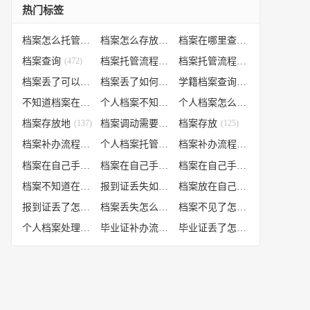
热门标签
档案怎么托管
(807)
档案怎么存放到人才市场
(535)
档案在哪里查询
(526)
档案查询
(472)
档案托管流程
(454)
档案托管流程
(406)
档案丢了可以补办吗
(371)
档案丢了如何补办
(301)
学籍档案查询
(250)
不知道档案在哪里
(240)
个人档案不知道在哪儿
(191)
个人档案怎么调动
(145)
档案存放地
(137)
档案调动需要什么手续
档案存放
(130)
(125)
档案补办流程
(106)
个人档案托管办理流程
(102)
档案补办流程
(91)
档案在自己手里怎么办
(85)
档案在自己手里
(66)
档案在自己手里怎么处理
(66)
档案不知道在哪怎么办
(62)
报到证丢失如何补办
(54)
档案放在自己手上
(53)
报到证丢了怎么补办
(52)
档案丢失怎么补办
(51)
档案不见了怎么补办
(50)
个人档案处理方法
(38)
毕业证补办流程
(36)
毕业证丢了怎么办
(35)