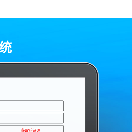
统
获取验证码