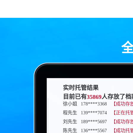
刘先生 167****9345
【成功存
郭先生 159****6768
【成功托
成女士 138****9596
【成功存
王女士 158****5645
【成功托
实时托管结果
徐小姐 178****3368
【成功存
目前已有
35869
人存放了档
程先生 139****7074
【正在托
刘先生 189****5697
【成功存
陈先生 136****5567
【成功托
张小姐 131****1193
【成功存