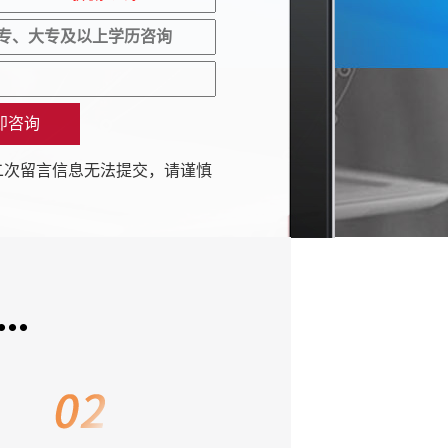
二次留言信息无法提交，请谨慎
.