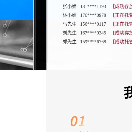
林小姐 176****0978
【正在托
马先生 156****0117
【正在托
刘先生 167****9345
【成功存
郭先生 159****6768
【成功托
成女士 138****9596
【成功存
王女士 158****5645
【成功托
徐小姐 178****3368
【成功存
程先生 139****7074
【正在托
刘先生 189****5697
【成功存
陈先生 136****5567
【成功托
张小姐 131****1193
【成功存
林小姐 176****0978
【正在托
马先生 156****0117
【正在托