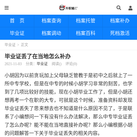
首 页
档案查询
档案托管
档案补办
毕业证
档案调动
档案百科
死档激活
毕业证
>
正文
毕业证丢了在当地怎么补办
2021-11-03
分类：
毕业证
阅读(
)
评论(0)
小胡因为以前贪玩加上父母缺乏管教于是初中之后就上了一
所中专学校，但是在中专的时候小胡学习非常的刻苦，也学
到了几项比较好的技能，现在小胡毕业工作了，但是小胡还
想再考一个在职的大专，可就是这个时候，准备资料却发现
毕业证丢失了思来想去也不知道是什么原因不见了，于是联
系了小编想问一下有没有什么办法解决，那么中专毕业证丢
了怎么办呢？能不能在当地直接补办呢？那么小编根据小胡
的问题解答一下关于毕业证丢失的相关内容。