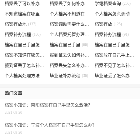
档案丢了可以补办吗
(371)
档案丢了如何补办
(301)
学籍档案查询
(250)
不知道档案在哪里
(240)
个人档案不知道在哪儿
(191)
个人档案怎么调动
(145)
档案存放地
(137)
档案调动需要什么手续
档案存放
(130)
(125)
档案补办流程
(106)
个人档案托管办理流程
档案补办流程
(102)
(91)
档案在自己手里怎么办
档案在自己手里
(85)
(66)
档案在自己手里怎么处理
档案不知道在哪怎么办
(62)
报到证丢失如何补办
(54)
档案放在自己手上
(53)
报到证丢了怎么补办
(52)
档案丢失怎么补办
(51)
档案不见了怎么补办
(5
个人档案处理方法
(38)
毕业证补办流程
(36)
毕业证丢了怎么办
(35)
热门文章
档案小知识：南阳档案在自己手里怎么激活？
2021-08-20
档案小知识：宁波个人档案在自己手里怎么办？
2021-08-20