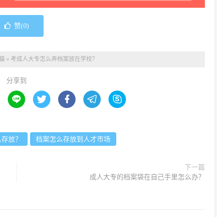
赞(
0
)
猫
»
考成人大专怎么弄档案放在学校？
分享到





么存放？
档案怎么存放到人才市场
下一篇
成人大专的档案袋在自己手里怎么办？