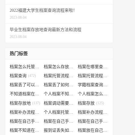
2022福建大学生档案查询流程来啦！
2023-08-04
毕业生档案存放地查询最新方法和流程
2023-08-04
热门标签
档案怎么托管
(807)
档案怎么存放到人才市场
(535)
档案在哪里查询
(526)
档案查询
(472)
档案托管流程
(454)
档案托管流程
(406)
档案丢了可以补办吗
(371)
档案丢了如何补办
(301)
学籍档案查询
(250)
不知道档案在哪里
(240)
个人档案不知道在哪儿
(191)
个人档案怎么调动
(145)
档案存放地
(137)
档案调动需要什么手续
档案存放
(130)
(125)
档案补办流程
(106)
个人档案托管办理流程
(102)
档案补办流程
(91)
档案在自己手里怎么办
(85)
档案在自己手里
(66)
档案在自己手里怎么处理
(66)
档案不知道在哪怎么办
(62)
报到证丢失如何补办
(54)
档案放在自己手上
(53)