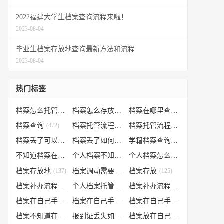
2022福建大学生档案查询流程来啦！
2023-08-04
毕业生档案存放地查询最新方法和流程
2023-08-04
热门标签
档案怎么托管
(807)
档案怎么存放到人才市场
(535)
档案在哪里查询
(526)
档案查询
(472)
档案托管流程
(454)
档案托管流程
(406)
档案丢了可以补办吗
(371)
档案丢了如何补办
(301)
学籍档案查询
(250)
不知道档案在哪里
(240)
个人档案不知道在哪儿
(191)
个人档案怎么调动
(145)
档案存放地
(137)
档案调动需要什么手续
档案存放
(130)
(125)
档案补办流程
(106)
个人档案托管办理流程
(102)
档案补办流程
(91)
档案在自己手里怎么办
(85)
档案在自己手里
(66)
档案在自己手里怎么处理
(66)
档案不知道在哪怎么办
(62)
报到证丢失如何补办
(54)
档案放在自己手上
(53)