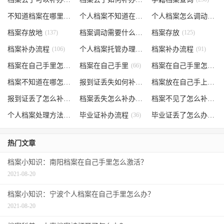
不知道档案在哪里
(240)
个人档案不知道在哪儿
(191)
个人档案怎么调动
(145)
档案存放地
(137)
档案调动需要什么手续
档案存放
(130)
(125)
档案补办流程
(106)
个人档案托管办理流程
档案补办流程
(102)
(91)
档案在自己手里怎么办
档案在自己手里
(85)
(66)
档案在自己手里怎么处理
档案不知道在哪怎么办
(62)
报到证丢失如何补办
(54)
档案放在自己手上
(53)
报到证丢了怎么补办
(52)
档案丢失怎么补办
(51)
档案不见了怎么补办
(5
个人档案处理方法
(38)
毕业证补办流程
(36)
毕业证丢了怎么办
(35)
热门文章
档案小知识：南阳档案在自己手里怎么激活？
2021-08-20
档案小知识：宁波个人档案在自己手里怎么办？
2021-08-20