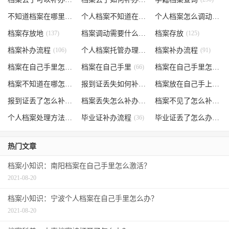
不知道档案在哪里
(240)
个人档案不知道在哪儿
(191)
个人档案怎么调动
(145)
档案存放地
(137)
档案调动需要什么手续
档案存放
(130)
(125)
档案补办流程
(106)
个人档案托管办理流程
档案补办流程
(102)
(91)
档案在自己手里怎么办
档案在自己手里
(85)
(66)
档案在自己手里怎么处理
档案不知道在哪怎么办
(62)
报到证丢失如何补办
(54)
档案放在自己手上
(53)
报到证丢了怎么补办
(52)
档案丢失怎么补办
(51)
档案不见了怎么补办
(5
个人档案处理方法
(38)
毕业证补办流程
(36)
毕业证丢了怎么办
(35)
热门文章
档案小知识：南阳档案在自己手里怎么激活？
2021-08-20
档案小知识：宁波个人档案在自己手里怎么办？
2021-08-20