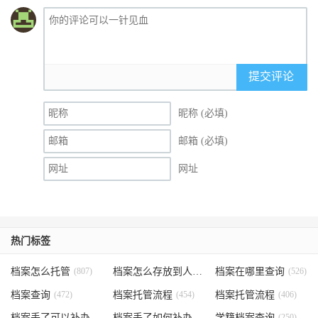
提交评论
昵称 (必填)
邮箱 (必填)
网址
热门标签
档案怎么托管
(807)
档案怎么存放到人才市场
档案在哪里查询
(535)
(526)
档案查询
(472)
档案托管流程
(454)
档案托管流程
(406)
档案丢了可以补办吗
(371)
档案丢了如何补办
(301)
学籍档案查询
(250)