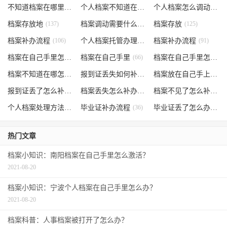
不知道档案在哪里
(240)
个人档案不知道在哪儿
(191)
个人档案怎么调动
(145)
档案存放地
(137)
档案调动需要什么手续
档案存放
(130)
(125)
档案补办流程
(106)
个人档案托管办理流程
档案补办流程
(102)
(91)
档案在自己手里怎么办
档案在自己手里
(85)
(66)
档案在自己手里怎么处理
档案不知道在哪怎么办
(62)
报到证丢失如何补办
(54)
档案放在自己手上
(53)
报到证丢了怎么补办
(52)
档案丢失怎么补办
(51)
档案不见了怎么补办
(5
个人档案处理方法
(38)
毕业证补办流程
(36)
毕业证丢了怎么办
(35)
热门文章
档案小知识：南阳档案在自己手里怎么激活？
2021-08-20
档案小知识：宁波个人档案在自己手里怎么办？
2021-08-20
档案科普：人事档案被打开了怎么办？