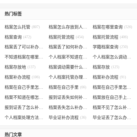
热门标签
档案怎么托管
(807)
档案怎么存放到人才市场
档案在哪里查询
(535)
(526)
档案查询
(472)
档案托管流程
(454)
档案托管流程
(406)
档案丢了可以补办吗
(371)
档案丢了如何补办
(301)
学籍档案查询
(250)
不知道档案在哪里
(240)
个人档案不知道在哪儿
(191)
个人档案怎么调动
(145)
档案存放地
(137)
档案调动需要什么手续
档案存放
(130)
(125)
档案补办流程
(106)
个人档案托管办理流程
档案补办流程
(102)
(91)
档案在自己手里怎么办
档案在自己手里
(85)
(66)
档案在自己手里怎么处理
档案不知道在哪怎么办
(62)
报到证丢失如何补办
(54)
档案放在自己手上
(53)
报到证丢了怎么补办
(52)
档案丢失怎么补办
(51)
档案不见了怎么补办
(5
个人档案处理方法
(38)
毕业证补办流程
(36)
毕业证丢了怎么办
(35)
热门文章