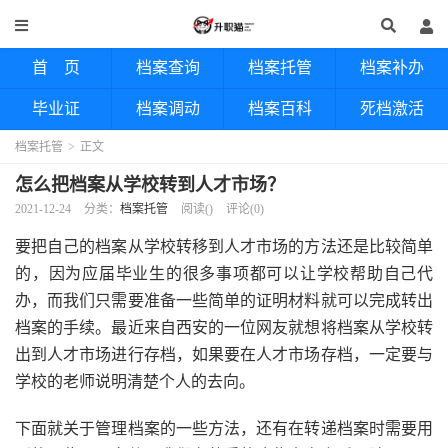
首 页
档案查询
档案托管
档案补办
毕业证
档案调动
档案百科
死档激活
档案托管
>
正文
怎么把档案从学校转到人才市场？
2021-12-24
分类：
档案托管
阅读(
)
评论(0)
要把自己的档案从学校转移到人才市场的方法还是比较简单
的，因为应届毕业生的很多事项都可以让学校帮助自己代
办，而我们只需要准备一些简单的证明材料就可以完成转出
档案的手续。最近来自西安的一位网友就想将档案从学校转
出到人才市场进行存档，如果要在人才市场存档，一定要与
学校的老师说明清楚个人的去向。
下面就关于管理档案的一些方法，还有在转递档案时需要用