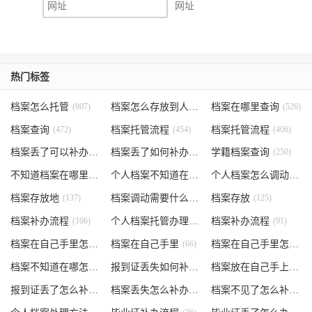
网址
热门标签
档案怎么托管
(807)
档案怎么存放到人才市场
档案在哪里查询
(535)
(526)
档案查询
(472)
档案托管流程
(454)
档案托管流程
(406)
档案丢了可以补办吗
(371)
档案丢了如何补办
(301)
学籍档案查询
(250)
不知道档案在哪里
(240)
个人档案不知道在哪儿
(191)
个人档案怎么调动
(145)
档案存放地
(137)
档案调动需要什么手续
档案存放
(130)
(125)
档案补办流程
(106)
个人档案托管办理流程
档案补办流程
(102)
(91)
档案在自己手里怎么办
档案在自己手里
(85)
(66)
档案在自己手里怎么处理
档案不知道在哪怎么办
(62)
报到证丢失如何补办
(54)
档案放在自己手上
(53)
报到证丢了怎么补办
(52)
档案丢失怎么补办
(51)
档案不见了怎么补办
(5