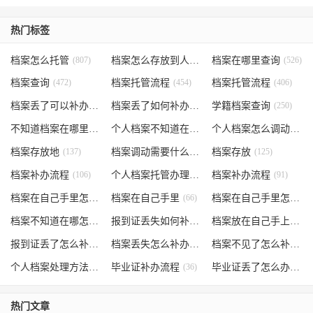
热门标签
档案怎么托管
(807)
档案怎么存放到人才市场
档案在哪里查询
(535)
(526)
档案查询
(472)
档案托管流程
(454)
档案托管流程
(406)
档案丢了可以补办吗
(371)
档案丢了如何补办
(301)
学籍档案查询
(250)
不知道档案在哪里
(240)
个人档案不知道在哪儿
(191)
个人档案怎么调动
(145)
档案存放地
(137)
档案调动需要什么手续
档案存放
(130)
(125)
档案补办流程
(106)
个人档案托管办理流程
档案补办流程
(102)
(91)
档案在自己手里怎么办
档案在自己手里
(85)
(66)
档案在自己手里怎么处理
档案不知道在哪怎么办
(62)
报到证丢失如何补办
(54)
档案放在自己手上
(53)
报到证丢了怎么补办
(52)
档案丢失怎么补办
(51)
档案不见了怎么补办
(5
个人档案处理方法
(38)
毕业证补办流程
(36)
毕业证丢了怎么办
(35)
热门文章