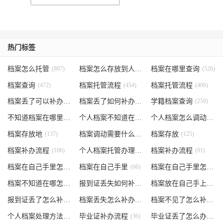
热门标签
档案怎么托管
(807)
档案怎么存放到人才市场
档案在哪里查询
(535)
(526)
档案查询
(472)
档案托管流程
(454)
档案托管流程
(406)
档案丢了可以补办吗
(371)
档案丢了如何补办
(301)
学籍档案查询
(250)
不知道档案在哪里
(240)
个人档案不知道在哪儿
(191)
个人档案怎么调动
(145)
档案存放地
(137)
档案调动需要什么手续
档案存放
(130)
(125)
档案补办流程
(106)
个人档案托管办理流程
档案补办流程
(102)
(91)
档案在自己手里怎么办
档案在自己手里
(85)
(66)
档案在自己手里怎么处理
档案不知道在哪怎么办
(62)
报到证丢失如何补办
(54)
档案放在自己手上
(53)
报到证丢了怎么补办
(52)
档案丢失怎么补办
(51)
档案不见了怎么补办
(5
个人档案处理方法
(38)
毕业证补办流程
(36)
毕业证丢了怎么办
(35)