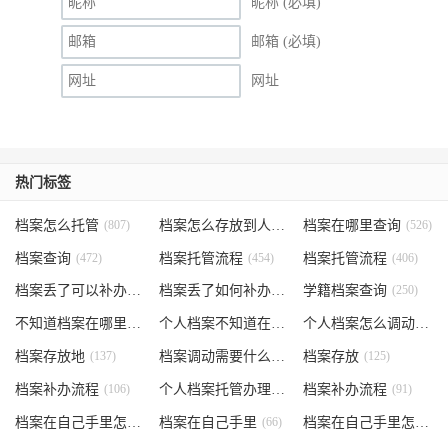
昵称 (必填)
邮箱 (必填)
网址
热门标签
档案怎么托管
(807)
档案怎么存放到人才市场
档案在哪里查询
(535)
(526)
档案查询
(472)
档案托管流程
(454)
档案托管流程
(406)
档案丢了可以补办吗
(371)
档案丢了如何补办
(301)
学籍档案查询
(250)
不知道档案在哪里
(240)
个人档案不知道在哪儿
(191)
个人档案怎么调动
(145)
档案存放地
(137)
档案调动需要什么手续
档案存放
(130)
(125)
档案补办流程
(106)
个人档案托管办理流程
档案补办流程
(102)
(91)
档案在自己手里怎么办
档案在自己手里
(85)
(66)
档案在自己手里怎么处理