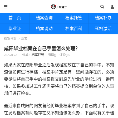
首 页
档案查询
档案托管
档案补办
毕业证
档案调动
档案百科
死档激活
档案托管
>
正文
咸阳毕业档案在自己手里怎么处理？
2022-03-31
分类：
档案托管
阅读(
)
评论(0)
如果大家在咸阳毕业之后发现档案放在了自己的手中，不知
道该如何进行存档，档案中肯定是有一些问题存在的，必须
要尽快将自己手中的档案提交到原先毕业的学校进行一番审
核，如果参加过工作还需要将自己的档案提交到单位的人事
部门进行检查。
最近来自咸阳的网友曾经将毕业档案拿到了自己的手中，现
在发现档案有问题存在又不知道该怎么办，下面就有关于档