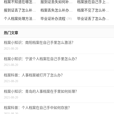
档案不知道在哪怎么办
(62)
报到证丢失如何补办
(54)
档案放在自己手上
(53)
报到证丢了怎么补办
(52)
档案丢失怎么补办
(51)
档案不见了怎么补办
(5
个人档案处理方法
(38)
毕业证补办流程
(36)
毕业证丢了怎么办
(35)
热门文章
档案小知识：南阳档案在自己手里怎么激活？
2021-08-20
档案小知识：宁波个人档案在自己手里怎么办？
2021-08-20
档案科普：人事档案被打开了怎么办？
2021-08-20
档案小知识：青岛的人事档案在手里如何处理？
2021-08-20
档案科普：个人档案在自己手中如何存放？
2021-08-20