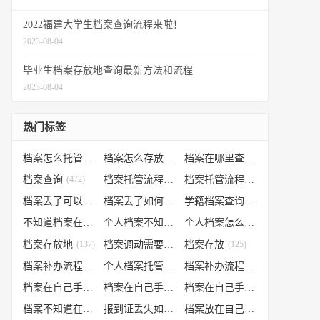
2022福建大学生档案查询流程来啦！
2023-08-04
毕业生档案存放地查询最新方法和流程
2023-08-04
热门标签
档案怎么托管
(807)
档案怎么存放到人才市场
(535)
档案在哪里查询
(526)
档案查询
(472)
档案托管流程
(454)
档案托管流程
(406)
档案丢了可以补办吗
(371)
档案丢了如何补办
(301)
学籍档案查询
(250)
不知道档案在哪里
(240)
个人档案不知道在哪儿
(191)
个人档案怎么调动
(145)
档案存放地
(137)
档案调动需要什么手续
档案存放
(130)
(125)
档案补办流程
(106)
个人档案托管办理流程
(102)
档案补办流程
(91)
档案在自己手里怎么办
(85)
档案在自己手里
(66)
档案在自己手里怎么处理
(66)
档案不知道在哪怎么办
(62)
报到证丢失如何补办
(54)
档案放在自己手上
(53)