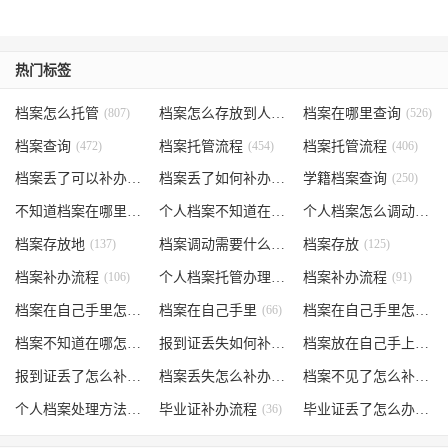
热门标签
档案怎么托管
(807)
档案怎么存放到人才市场
档案在哪里查询
(535)
(526)
档案查询
(472)
档案托管流程
(454)
档案托管流程
(406)
档案丢了可以补办吗
(371)
档案丢了如何补办
(301)
学籍档案查询
(250)
不知道档案在哪里
(240)
个人档案不知道在哪儿
(191)
个人档案怎么调动
(145)
档案存放地
(137)
档案调动需要什么手续
档案存放
(130)
(125)
档案补办流程
(106)
个人档案托管办理流程
档案补办流程
(102)
(91)
档案在自己手里怎么办
档案在自己手里
(85)
(66)
档案在自己手里怎么处理
档案不知道在哪怎么办
(62)
报到证丢失如何补办
(54)
档案放在自己手上
(53)
报到证丢了怎么补办
(52)
档案丢失怎么补办
(51)
档案不见了怎么补办
(5
个人档案处理方法
(38)
毕业证补办流程
(36)
毕业证丢了怎么办
(35)