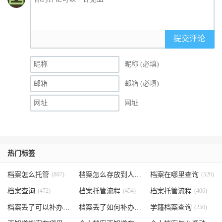
提交评论
昵称 (必填)
邮箱 (必填)
网址
热门标签
档案怎么托管
(807)
档案怎么存放到人才市场
档案在哪里查询
(535)
(526)
档案查询
(472)
档案托管流程
(454)
档案托管流程
(406)
档案丢了可以补办吗
(371)
档案丢了如何补办
(301)
学籍档案查询
(250)