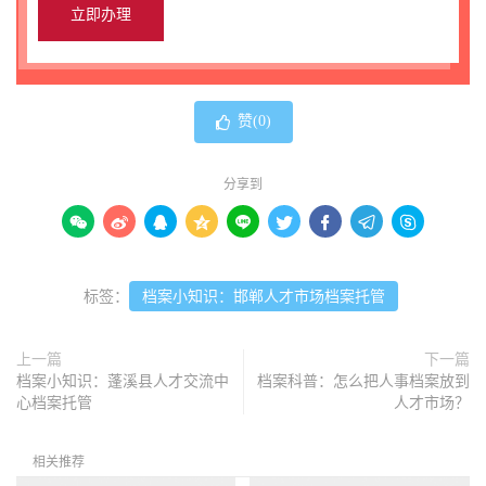
赞(
0
)
分享到









标签：
档案小知识：邯郸人才市场档案托管
上一篇
下一篇
档案小知识：蓬溪县人才交流中
档案科普：怎么把人事档案放到
心档案托管
人才市场？
相关推荐