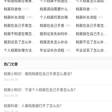
不知道档案在哪里
(240)
个人档案不知道在哪儿
(191)
个人档案怎么调动
(145)
档案存放地
(137)
档案调动需要什么手续
档案存放
(130)
(125)
档案补办流程
(106)
个人档案托管办理流程
档案补办流程
(102)
(91)
档案在自己手里怎么办
档案在自己手里
(85)
(66)
档案在自己手里怎么处理
档案不知道在哪怎么办
(62)
报到证丢失如何补办
(54)
档案放在自己手上
(53)
报到证丢了怎么补办
(52)
档案丢失怎么补办
(51)
档案不见了怎么补办
(5
个人档案处理方法
(38)
毕业证补办流程
(36)
毕业证丢了怎么办
(35)
热门文章
档案小知识：南阳档案在自己手里怎么激活？
2021-08-20
档案小知识：宁波个人档案在自己手里怎么办？
2021-08-20
档案科普：人事档案被打开了怎么办？
2021-08-20