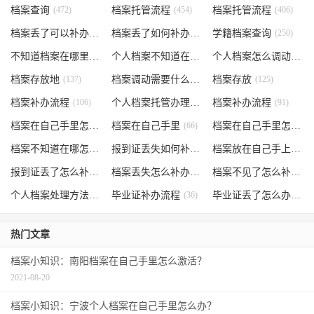
档案查询
(472)
档案托管流程
(454)
档案托管流程
(406)
档案丢了可以补办吗
(371)
档案丢了如何补办
(301)
学籍档案查询
(250)
不知道档案在哪里
(240)
个人档案不知道在哪儿
(191)
个人档案怎么调动
(145)
档案存放地
(137)
档案调动需要什么手续
档案存放
(130)
(125)
档案补办流程
(106)
个人档案托管办理流程
档案补办流程
(102)
(91)
档案在自己手里怎么办
档案在自己手里
(85)
(66)
档案在自己手里怎么处理
档案不知道在哪怎么办
(62)
报到证丢失如何补办
(54)
档案放在自己手上
(53)
报到证丢了怎么补办
(52)
档案丢失怎么补办
(51)
档案不见了怎么补办
(5
个人档案处理方法
(38)
毕业证补办流程
(36)
毕业证丢了怎么办
(35)
热门文章
档案小知识：南阳档案在自己手里怎么激活？
2021-08-20
档案小知识：宁波个人档案在自己手里怎么办？