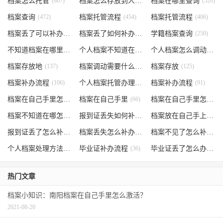
档案怎么托管
(807)
档案怎么存放到人才市场
档案在哪里查询
(535)
(526)
档案查询
(472)
档案托管流程
(454)
档案托管流程
(406)
档案丢了可以补办吗
(371)
档案丢了如何补办
(301)
学籍档案查询
(250)
不知道档案在哪里
(240)
个人档案不知道在哪儿
(191)
个人档案怎么调动
(145)
档案存放地
(137)
档案调动需要什么手续
档案存放
(130)
(125)
档案补办流程
(106)
个人档案托管办理流程
档案补办流程
(102)
(91)
档案在自己手里怎么办
档案在自己手里
(85)
(66)
档案在自己手里怎么处理
档案不知道在哪怎么办
(62)
报到证丢失如何补办
(54)
档案放在自己手上
(53)
报到证丢了怎么补办
(52)
档案丢失怎么补办
(51)
档案不见了怎么补办
(5
个人档案处理方法
(38)
毕业证补办流程
(36)
毕业证丢了怎么办
(35)
热门文章
档案小知识：南阳档案在自己手里怎么激活？
2021-08-20