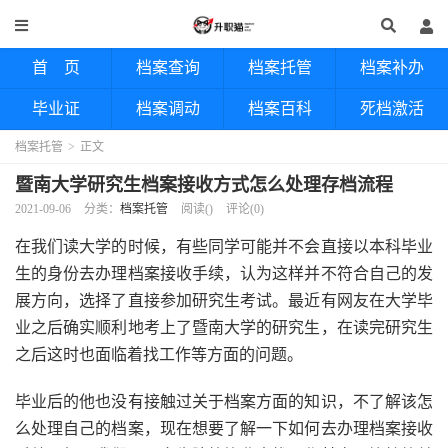
首 页
档案查询
档案托管
档案补办
毕业证
档案调动
档案百科
死档激活
档案托管
>
正文
暨南大学研究生档案接收方式怎么处理存档流程
2021-09-06
分类：
档案托管
阅读(
)
评论(0)
在我们读大学的时候，有些同学可能并不会直接以本科毕业
生的身份去办理档案接收手续，认为这样并不符合自己的发
展方向，选择了直接参加研究生考试。最近有网友在大学毕
业之后确实顺利地考上了暨南大学的研究生，在读完研究生
之后这时也面临着找工作等方面的问题。
毕业后的他也没有接触过关于档案方面的知识，不了解该怎
么处理自己的档案，现在想要了解一下如何去办理档案接收