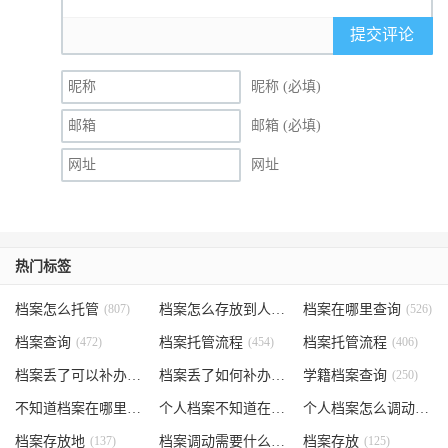
提交评论
昵称 (必填)
邮箱 (必填)
网址
热门标签
档案怎么托管
(807)
档案怎么存放到人才市场
档案在哪里查询
(535)
(526)
档案查询
(472)
档案托管流程
(454)
档案托管流程
(406)
档案丢了可以补办吗
(371)
档案丢了如何补办
(301)
学籍档案查询
(250)
不知道档案在哪里
(240)
个人档案不知道在哪儿
(191)
个人档案怎么调动
(145)
档案存放地
(137)
档案调动需要什么手续
档案存放
(130)
(125)