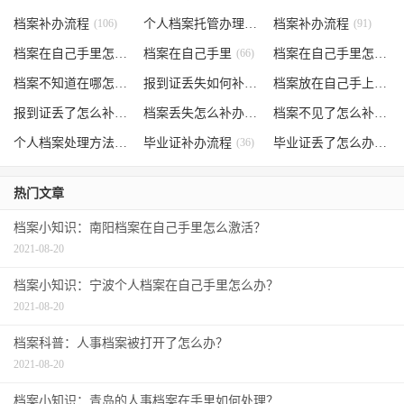
档案补办流程
(106)
个人档案托管办理流程
档案补办流程
(102)
(91)
档案在自己手里怎么办
档案在自己手里
(85)
(66)
档案在自己手里怎么处理
档案不知道在哪怎么办
(62)
报到证丢失如何补办
(54)
档案放在自己手上
(53)
报到证丢了怎么补办
(52)
档案丢失怎么补办
(51)
档案不见了怎么补办
(5
个人档案处理方法
(38)
毕业证补办流程
(36)
毕业证丢了怎么办
(35)
热门文章
档案小知识：南阳档案在自己手里怎么激活？
2021-08-20
档案小知识：宁波个人档案在自己手里怎么办？
2021-08-20
档案科普：人事档案被打开了怎么办？
2021-08-20
档案小知识：青岛的人事档案在手里如何处理？