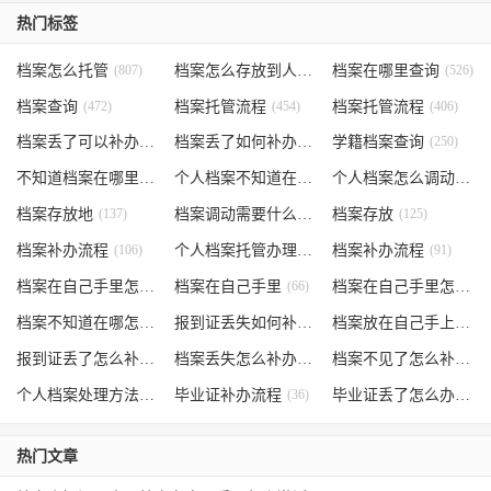
热门标签
档案怎么托管
(807)
档案怎么存放到人才市场
档案在哪里查询
(535)
(526)
档案查询
(472)
档案托管流程
(454)
档案托管流程
(406)
档案丢了可以补办吗
(371)
档案丢了如何补办
(301)
学籍档案查询
(250)
不知道档案在哪里
(240)
个人档案不知道在哪儿
(191)
个人档案怎么调动
(145)
档案存放地
(137)
档案调动需要什么手续
档案存放
(130)
(125)
档案补办流程
(106)
个人档案托管办理流程
档案补办流程
(102)
(91)
档案在自己手里怎么办
档案在自己手里
(85)
(66)
档案在自己手里怎么处理
档案不知道在哪怎么办
(62)
报到证丢失如何补办
(54)
档案放在自己手上
(53)
报到证丢了怎么补办
(52)
档案丢失怎么补办
(51)
档案不见了怎么补办
(5
个人档案处理方法
(38)
毕业证补办流程
(36)
毕业证丢了怎么办
(35)
热门文章