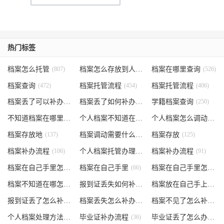
热门标签
档案怎么托管
(807)
档案怎么存放到人才市场
档案在哪里查询
(535)
(526)
档案查询
(472)
档案托管流程
(454)
档案托管流程
(406)
档案丢了可以补办吗
(371)
档案丢了如何补办
(301)
学籍档案查询
(250)
不知道档案在哪里
(240)
个人档案不知道在哪儿
(191)
个人档案怎么调动
(145)
档案存放地
(137)
档案调动需要什么手续
档案存放
(130)
(125)
档案补办流程
(106)
个人档案托管办理流程
档案补办流程
(102)
(91)
档案在自己手里怎么办
档案在自己手里
(85)
(66)
档案在自己手里怎么处理
档案不知道在哪怎么办
(62)
报到证丢失如何补办
(54)
档案放在自己手上
(53)
报到证丢了怎么补办
(52)
档案丢失怎么补办
(51)
档案不见了怎么补办
(5
个人档案处理方法
(38)
毕业证补办流程
(36)
毕业证丢了怎么办
(35)