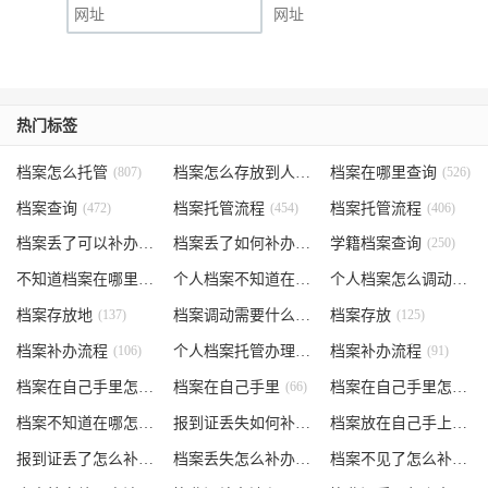
网址
热门标签
档案怎么托管
(807)
档案怎么存放到人才市场
档案在哪里查询
(535)
(526)
档案查询
(472)
档案托管流程
(454)
档案托管流程
(406)
档案丢了可以补办吗
(371)
档案丢了如何补办
(301)
学籍档案查询
(250)
不知道档案在哪里
(240)
个人档案不知道在哪儿
(191)
个人档案怎么调动
(145)
档案存放地
(137)
档案调动需要什么手续
档案存放
(130)
(125)
档案补办流程
(106)
个人档案托管办理流程
档案补办流程
(102)
(91)
档案在自己手里怎么办
档案在自己手里
(85)
(66)
档案在自己手里怎么处理
档案不知道在哪怎么办
(62)
报到证丢失如何补办
(54)
档案放在自己手上
(53)
报到证丢了怎么补办
(52)
档案丢失怎么补办
(51)
档案不见了怎么补办
(5