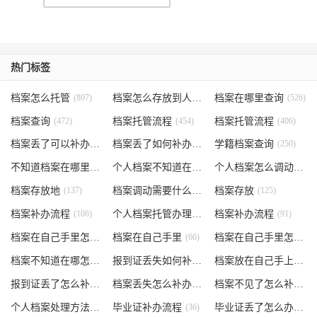
热门标签
档案怎么托管
(807)
档案怎么存放到人才市场
档案在哪里查询
(535)
(526)
档案查询
(472)
档案托管流程
(454)
档案托管流程
(406)
档案丢了可以补办吗
(371)
档案丢了如何补办
(301)
学籍档案查询
(250)
不知道档案在哪里
(240)
个人档案不知道在哪儿
(191)
个人档案怎么调动
(145)
档案存放地
(137)
档案调动需要什么手续
档案存放
(130)
(125)
档案补办流程
(106)
个人档案托管办理流程
档案补办流程
(102)
(91)
档案在自己手里怎么办
档案在自己手里
(85)
(66)
档案在自己手里怎么处理
档案不知道在哪怎么办
(62)
报到证丢失如何补办
(54)
档案放在自己手上
(53)
报到证丢了怎么补办
(52)
档案丢失怎么补办
(51)
档案不见了怎么补办
(5
个人档案处理方法
(38)
毕业证补办流程
(36)
毕业证丢了怎么办
(35)