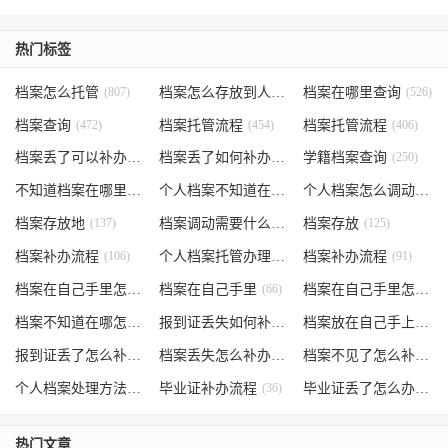
热门标签
档案怎么托管
(807)
档案怎么存放到人才市场
档案在哪里查询
(535)
(526)
档案查询
(472)
档案托管流程
(454)
档案托管流程
(406)
档案丢了可以补办吗
(371)
档案丢了如何补办
(301)
学籍档案查询
(250)
不知道档案在哪里
(240)
个人档案不知道在哪儿
(191)
个人档案怎么调动
(145)
档案存放地
(137)
档案调动需要什么手续
档案存放
(130)
(125)
档案补办流程
(106)
个人档案托管办理流程
档案补办流程
(102)
(91)
档案在自己手里怎么办
档案在自己手里
(85)
(66)
档案在自己手里怎么处理
档案不知道在哪怎么办
(62)
报到证丢失如何补办
(54)
档案放在自己手上
(53)
报到证丢了怎么补办
(52)
档案丢失怎么补办
(51)
档案不见了怎么补办
(5
个人档案处理方法
(38)
毕业证补办流程
(36)
毕业证丢了怎么办
(35)
热门文章