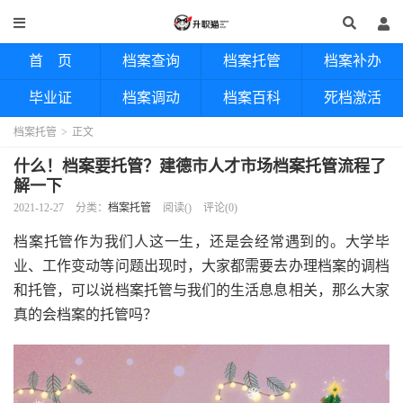
首 页
档案查询
档案托管
档案补办
毕业证
档案调动
档案百科
死档激活
档案托管
>
正文
什么！档案要托管？建德市人才市场档案托管流程了
解一下
2021-12-27
分类：
档案托管
阅读(
)
评论(0)
档案托管作为我们人这一生，还是会经常遇到的。大学毕
业、工作变动等问题出现时，大家都需要去办理档案的调档
和托管，可以说档案托管与我们的生活息息相关，那么大家
真的会档案的托管吗？