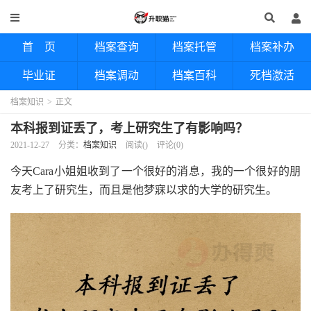
首 页
档案查询
档案托管
档案补办
毕业证
档案调动
档案百科
死档激活
档案知识
>
正文
本科报到证丢了，考上研究生了有影响吗？
2021-12-27
分类：
档案知识
阅读(
)
评论(0)
今天Cara小姐姐收到了一个很好的消息，我的一个很好的朋
友考上了研究生，而且是他梦寐以求的大学的研究生。