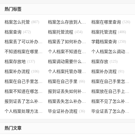
热门标签
档案怎么托管
(807)
档案怎么存放到人才市场
档案在哪里查询
(535)
(526)
档案查询
(472)
档案托管流程
(454)
档案托管流程
(406)
档案丢了可以补办吗
(371)
档案丢了如何补办
(301)
学籍档案查询
(250)
不知道档案在哪里
(240)
个人档案不知道在哪儿
(191)
个人档案怎么调动
(145)
档案存放地
(137)
档案调动需要什么手续
档案存放
(130)
(125)
档案补办流程
(106)
个人档案托管办理流程
档案补办流程
(102)
(91)
档案在自己手里怎么办
档案在自己手里
(85)
(66)
档案在自己手里怎么处理
档案不知道在哪怎么办
(62)
报到证丢失如何补办
(54)
档案放在自己手上
(53)
报到证丢了怎么补办
(52)
档案丢失怎么补办
(51)
档案不见了怎么补办
(5
个人档案处理方法
(38)
毕业证补办流程
(36)
毕业证丢了怎么办
(35)
热门文章