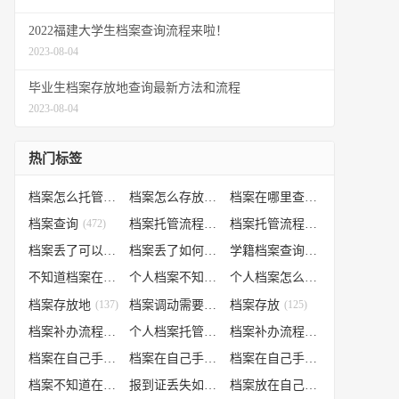
2022福建大学生档案查询流程来啦！
2023-08-04
毕业生档案存放地查询最新方法和流程
2023-08-04
热门标签
档案怎么托管
(807)
档案怎么存放到人才市场
(535)
档案在哪里查询
(526)
档案查询
(472)
档案托管流程
(454)
档案托管流程
(406)
档案丢了可以补办吗
(371)
档案丢了如何补办
(301)
学籍档案查询
(250)
不知道档案在哪里
(240)
个人档案不知道在哪儿
(191)
个人档案怎么调动
(145)
档案存放地
(137)
档案调动需要什么手续
档案存放
(130)
(125)
档案补办流程
(106)
个人档案托管办理流程
(102)
档案补办流程
(91)
档案在自己手里怎么办
(85)
档案在自己手里
(66)
档案在自己手里怎么处理
(66)
档案不知道在哪怎么办
(62)
报到证丢失如何补办
(54)
档案放在自己手上
(53)