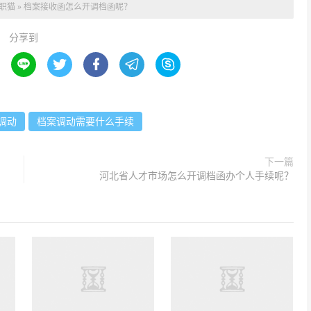
职猫
»
档案接收函怎么开调档函呢？
分享到





调动
档案调动需要什么手续
下一篇
河北省人才市场怎么开调档函办个人手续呢？