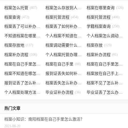
档案怎么托管
(807)
档案怎么存放到人才市场
档案在哪里查询
(535)
(526)
档案查询
(472)
档案托管流程
(454)
档案托管流程
(406)
档案丢了可以补办吗
(371)
档案丢了如何补办
(301)
学籍档案查询
(250)
不知道档案在哪里
(240)
个人档案不知道在哪儿
(191)
个人档案怎么调动
(145)
档案存放地
(137)
档案调动需要什么手续
档案存放
(130)
(125)
档案补办流程
(106)
个人档案托管办理流程
档案补办流程
(102)
(91)
档案在自己手里怎么办
档案在自己手里
(85)
(66)
档案在自己手里怎么处理
档案不知道在哪怎么办
(62)
报到证丢失如何补办
(54)
档案放在自己手上
(53)
报到证丢了怎么补办
(52)
档案丢失怎么补办
(51)
档案不见了怎么补办
(5
个人档案处理方法
(38)
毕业证补办流程
(36)
毕业证丢了怎么办
(35)
热门文章
档案小知识：南阳档案在自己手里怎么激活？
2021-08-20