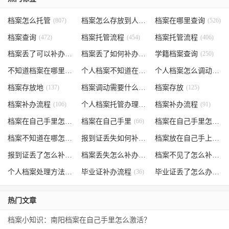
档案怎么托管
(807)
档案怎么存放到人才市场
档案在哪里查询
(535)
(526)
档案查询
(472)
档案托管流程
(454)
档案托管流程
(406)
档案丢了可以补办吗
(371)
档案丢了如何补办
(301)
学籍档案查询
(250)
不知道档案在哪里
(240)
个人档案不知道在哪儿
(191)
个人档案怎么调动
(145)
档案存放地
(137)
档案调动需要什么手续
档案存放
(130)
(125)
档案补办流程
(106)
个人档案托管办理流程
档案补办流程
(102)
(91)
档案在自己手里怎么办
档案在自己手里
(85)
(66)
档案在自己手里怎么处理
档案不知道在哪怎么办
(62)
报到证丢失如何补办
(54)
档案放在自己手上
(53)
报到证丢了怎么补办
(52)
档案丢失怎么补办
(51)
档案不见了怎么补办
(5
个人档案处理方法
(38)
毕业证补办流程
(36)
毕业证丢了怎么办
(35)
热门文章
档案小知识：南阳档案在自己手里怎么激活？