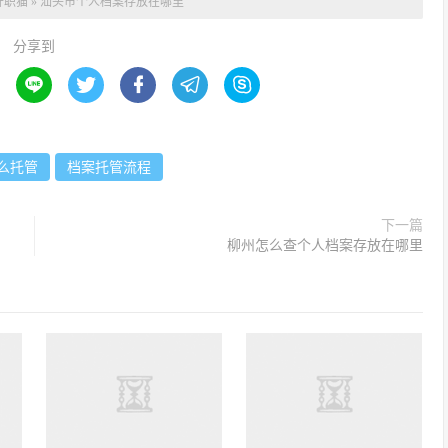
升职猫
»
汕头市个人档案存放在哪里
分享到





么托管
档案托管流程
下一篇
柳州怎么查个人档案存放在哪里