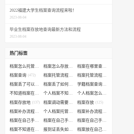
2022福建大学生档案查询流程来啦！
2023-08-04
毕业生档案存放地查询最新方法和流程
2023-08-04
热门标签
档案怎么托管
(807)
档案怎么存放到人才市场
(535)
档案在哪里查询
(526)
档案查询
(472)
档案托管流程
(454)
档案托管流程
(406)
档案丢了可以补办吗
(371)
档案丢了如何补办
(301)
学籍档案查询
(250)
不知道档案在哪里
(240)
个人档案不知道在哪儿
(191)
个人档案怎么调动
(145)
档案存放地
(137)
档案调动需要什么手续
档案存放
(130)
(125)
档案补办流程
(106)
个人档案托管办理流程
(102)
档案补办流程
(91)
档案在自己手里怎么办
(85)
档案在自己手里
(66)
档案在自己手里怎么处理
(66)
档案不知道在哪怎么办
(62)
报到证丢失如何补办
(54)
档案放在自己手上
(53)