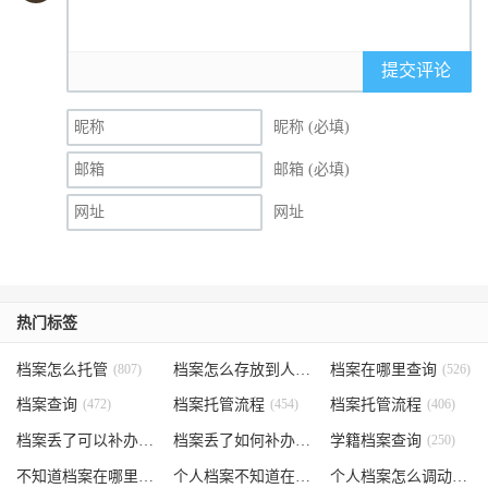
提交评论
昵称 (必填)
邮箱 (必填)
网址
热门标签
档案怎么托管
(807)
档案怎么存放到人才市场
档案在哪里查询
(535)
(526)
档案查询
(472)
档案托管流程
(454)
档案托管流程
(406)
档案丢了可以补办吗
(371)
档案丢了如何补办
(301)
学籍档案查询
(250)
不知道档案在哪里
(240)
个人档案不知道在哪儿
(191)
个人档案怎么调动
(145)