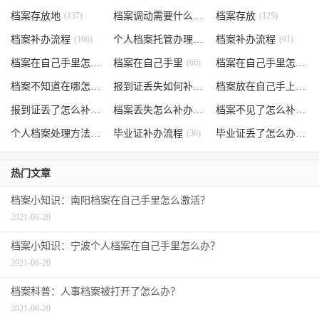
档案存放地
(137)
档案调动需要什么手续
档案存放
(130)
(125)
档案补办流程
(106)
个人档案托管办理流程
档案补办流程
(102)
(91)
档案在自己手里怎么办
档案在自己手里
(85)
(66)
档案在自己手里怎么处理
档案不知道在哪怎么办
(62)
报到证丢失如何补办
(54)
档案放在自己手上
(53)
报到证丢了怎么补办
(52)
档案丢失怎么补办
(51)
档案不见了怎么补办
(5
个人档案处理方法
(38)
毕业证补办流程
(36)
毕业证丢了怎么办
(35)
热门文章
档案小知识：南阳档案在自己手里怎么激活？
2021-08-20
档案小知识：宁波个人档案在自己手里怎么办？
2021-08-20
档案科普：人事档案被打开了怎么办？
2021-08-20