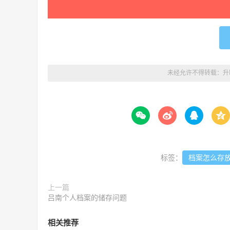
未经允许不得转载：
升




标签：
档案怎么存
上一篇
吕南个人档案的储存问题
相关推荐