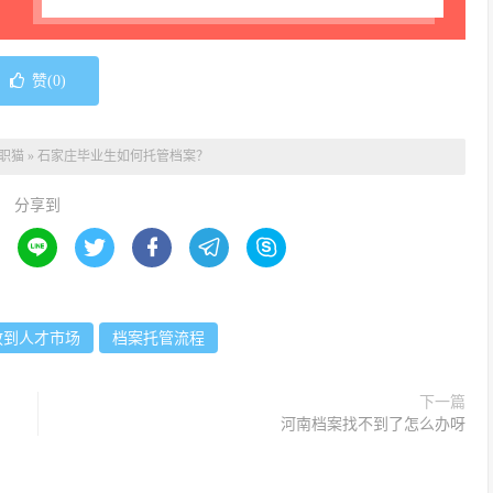
赞(
0
)
职猫
»
石家庄毕业生如何托管档案？
分享到





放到人才市场
档案托管流程
下一篇
河南档案找不到了怎么办呀