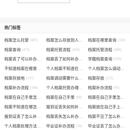
热门标签
档案怎么托管
(807)
档案怎么存放到人才市场
档案在哪里查询
(535)
(526)
档案查询
(472)
档案托管流程
(454)
档案托管流程
(406)
档案丢了可以补办吗
(371)
档案丢了如何补办
(301)
学籍档案查询
(250)
不知道档案在哪里
(240)
个人档案不知道在哪儿
(191)
个人档案怎么调动
(145)
档案存放地
(137)
档案调动需要什么手续
档案存放
(130)
(125)
档案补办流程
(106)
个人档案托管办理流程
档案补办流程
(102)
(91)
档案在自己手里怎么办
档案在自己手里
(85)
(66)
档案在自己手里怎么处理
档案不知道在哪怎么办
(62)
报到证丢失如何补办
(54)
档案放在自己手上
(53)
报到证丢了怎么补办
(52)
档案丢失怎么补办
(51)
档案不见了怎么补办
(5
个人档案处理方法
(38)
毕业证补办流程
(36)
毕业证丢了怎么办
(35)