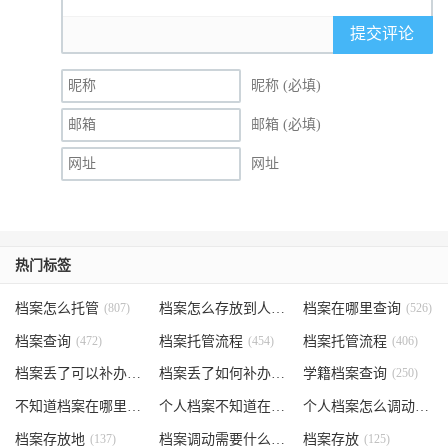
提交评论
昵称 (必填)
邮箱 (必填)
网址
热门标签
档案怎么托管
(807)
档案怎么存放到人才市场
档案在哪里查询
(535)
(526)
档案查询
(472)
档案托管流程
(454)
档案托管流程
(406)
档案丢了可以补办吗
(371)
档案丢了如何补办
(301)
学籍档案查询
(250)
不知道档案在哪里
(240)
个人档案不知道在哪儿
(191)
个人档案怎么调动
(145)
档案存放地
(137)
档案调动需要什么手续
档案存放
(130)
(125)