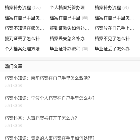
档案补办流程
(106)
个人档案托管办理流程
档案补办流程
(102)
(91)
档案在自己手里怎么办
档案在自己手里
(85)
(66)
档案在自己手里怎么处理
档案不知道在哪怎么办
(62)
报到证丢失如何补办
(54)
档案放在自己手上
(53)
报到证丢了怎么补办
(52)
档案丢失怎么补办
(51)
档案不见了怎么补办
(5
个人档案处理方法
(38)
毕业证补办流程
(36)
毕业证丢了怎么办
(35)
热门文章
档案小知识：南阳档案在自己手里怎么激活？
2021-08-20
档案小知识：宁波个人档案在自己手里怎么办？
2021-08-20
档案科普：人事档案被打开了怎么办？
2021-08-20
档案小知识：青岛的人事档案在手里如何处理？