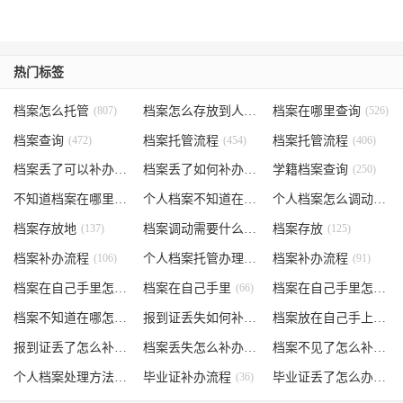
热门标签
档案怎么托管
(807)
档案怎么存放到人才市场
档案在哪里查询
(535)
(526)
档案查询
(472)
档案托管流程
(454)
档案托管流程
(406)
档案丢了可以补办吗
(371)
档案丢了如何补办
(301)
学籍档案查询
(250)
不知道档案在哪里
(240)
个人档案不知道在哪儿
(191)
个人档案怎么调动
(145)
档案存放地
(137)
档案调动需要什么手续
档案存放
(130)
(125)
档案补办流程
(106)
个人档案托管办理流程
档案补办流程
(102)
(91)
档案在自己手里怎么办
档案在自己手里
(85)
(66)
档案在自己手里怎么处理
档案不知道在哪怎么办
(62)
报到证丢失如何补办
(54)
档案放在自己手上
(53)
报到证丢了怎么补办
(52)
档案丢失怎么补办
(51)
档案不见了怎么补办
(5
个人档案处理方法
(38)
毕业证补办流程
(36)
毕业证丢了怎么办
(35)