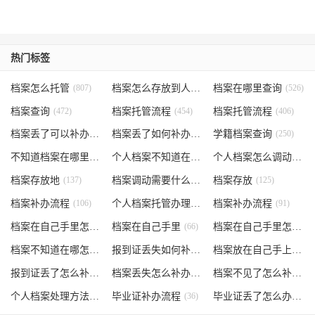
热门标签
档案怎么托管
(807)
档案怎么存放到人才市场
档案在哪里查询
(535)
(526)
档案查询
(472)
档案托管流程
(454)
档案托管流程
(406)
档案丢了可以补办吗
(371)
档案丢了如何补办
(301)
学籍档案查询
(250)
不知道档案在哪里
(240)
个人档案不知道在哪儿
(191)
个人档案怎么调动
(145)
档案存放地
(137)
档案调动需要什么手续
档案存放
(130)
(125)
档案补办流程
(106)
个人档案托管办理流程
档案补办流程
(102)
(91)
档案在自己手里怎么办
档案在自己手里
(85)
(66)
档案在自己手里怎么处理
档案不知道在哪怎么办
(62)
报到证丢失如何补办
(54)
档案放在自己手上
(53)
报到证丢了怎么补办
(52)
档案丢失怎么补办
(51)
档案不见了怎么补办
(5
个人档案处理方法
(38)
毕业证补办流程
(36)
毕业证丢了怎么办
(35)