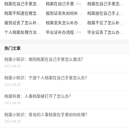
档案在自己手里怎么办
档案在自己手里
(85)
(66)
档案在自己手里怎么处理
档案不知道在哪怎么办
(62)
报到证丢失如何补办
(54)
档案放在自己手上
(53)
报到证丢了怎么补办
(52)
档案丢失怎么补办
(51)
档案不见了怎么补办
(5
个人档案处理方法
(38)
毕业证补办流程
(36)
毕业证丢了怎么办
(35)
热门文章
档案小知识：南阳档案在自己手里怎么激活？
2021-08-20
档案小知识：宁波个人档案在自己手里怎么办？
2021-08-20
档案科普：人事档案被打开了怎么办？
2021-08-20
档案小知识：青岛的人事档案在手里如何处理？
2021-08-20