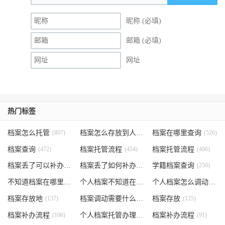
昵称 (必填)
邮箱 (必填)
网址
热门标签
档案怎么托管
(807)
档案怎么存放到人才市场
档案在哪里查询
(535)
(526)
档案查询
(472)
档案托管流程
(454)
档案托管流程
(406)
档案丢了可以补办吗
(371)
档案丢了如何补办
(301)
学籍档案查询
(250)
不知道档案在哪里
(240)
个人档案不知道在哪儿
(191)
个人档案怎么调动
(145)
档案存放地
(137)
档案调动需要什么手续
档案存放
(130)
(125)
档案补办流程
(106)
个人档案托管办理流程
档案补办流程
(102)
(91)