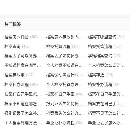
热门标签
档案怎么托管
(807)
档案怎么存放到人才市场
档案在哪里查询
(535)
(526)
档案查询
(472)
档案托管流程
(454)
档案托管流程
(406)
档案丢了可以补办吗
(371)
档案丢了如何补办
(301)
学籍档案查询
(250)
不知道档案在哪里
(240)
个人档案不知道在哪儿
(191)
个人档案怎么调动
(145)
档案存放地
(137)
档案调动需要什么手续
档案存放
(130)
(125)
档案补办流程
(106)
个人档案托管办理流程
档案补办流程
(102)
(91)
档案在自己手里怎么办
档案在自己手里
(85)
(66)
档案在自己手里怎么处理
档案不知道在哪怎么办
(62)
报到证丢失如何补办
(54)
档案放在自己手上
(53)
报到证丢了怎么补办
(52)
档案丢失怎么补办
(51)
档案不见了怎么补办
(5
个人档案处理方法
(38)
毕业证补办流程
(36)
毕业证丢了怎么办
(35)