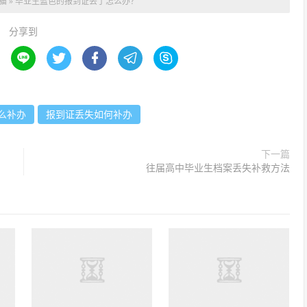
猫
»
毕业生蓝色的报到证丢了怎么办？
分享到





么补办
报到证丢失如何补办
下一篇
往届高中毕业生档案丢失补救方法