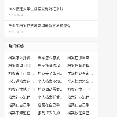
2022福建大学生档案查询流程来啦！
2023-08-04
毕业生档案存放地查询最新方法和流程
2023-08-04
热门标签
档案怎么托管
(807)
档案怎么存放到人才市场
(535)
档案在哪里查询
(526)
档案查询
(472)
档案托管流程
(454)
档案托管流程
(406)
档案丢了可以补办吗
(371)
档案丢了如何补办
(301)
学籍档案查询
(250)
不知道档案在哪里
(240)
个人档案不知道在哪儿
(191)
个人档案怎么调动
(145)
档案存放地
(137)
档案调动需要什么手续
档案存放
(130)
(125)
档案补办流程
(106)
个人档案托管办理流程
(102)
档案补办流程
(91)
档案在自己手里怎么办
(85)
档案在自己手里
(66)
档案在自己手里怎么处理
(66)
档案不知道在哪怎么办
(62)
报到证丢失如何补办
(54)
档案放在自己手上
(53)