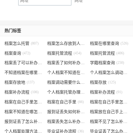
网址
热门标签
档案怎么托管
(807)
档案怎么存放到人才市场
档案在哪里查询
(535)
(526)
档案查询
(472)
档案托管流程
(454)
档案托管流程
(406)
档案丢了可以补办吗
(371)
档案丢了如何补办
(301)
学籍档案查询
(250)
不知道档案在哪里
(240)
个人档案不知道在哪儿
(191)
个人档案怎么调动
(145)
档案存放地
(137)
档案调动需要什么手续
档案存放
(130)
(125)
档案补办流程
(106)
个人档案托管办理流程
档案补办流程
(102)
(91)
档案在自己手里怎么办
档案在自己手里
(85)
(66)
档案在自己手里怎么处理
档案不知道在哪怎么办
(62)
报到证丢失如何补办
(54)
档案放在自己手上
(53)
报到证丢了怎么补办
(52)
档案丢失怎么补办
(51)
档案不见了怎么补办
(5
个人档案处理方法
(38)
毕业证补办流程
(36)
毕业证丢了怎么办
(35)