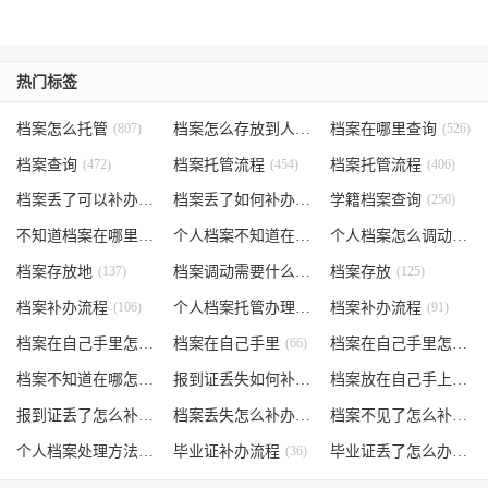
热门标签
档案怎么托管
(807)
档案怎么存放到人才市场
档案在哪里查询
(535)
(526)
档案查询
(472)
档案托管流程
(454)
档案托管流程
(406)
档案丢了可以补办吗
(371)
档案丢了如何补办
(301)
学籍档案查询
(250)
不知道档案在哪里
(240)
个人档案不知道在哪儿
(191)
个人档案怎么调动
(145)
档案存放地
(137)
档案调动需要什么手续
档案存放
(130)
(125)
档案补办流程
(106)
个人档案托管办理流程
档案补办流程
(102)
(91)
档案在自己手里怎么办
档案在自己手里
(85)
(66)
档案在自己手里怎么处理
档案不知道在哪怎么办
(62)
报到证丢失如何补办
(54)
档案放在自己手上
(53)
报到证丢了怎么补办
(52)
档案丢失怎么补办
(51)
档案不见了怎么补办
(5
个人档案处理方法
(38)
毕业证补办流程
(36)
毕业证丢了怎么办
(35)