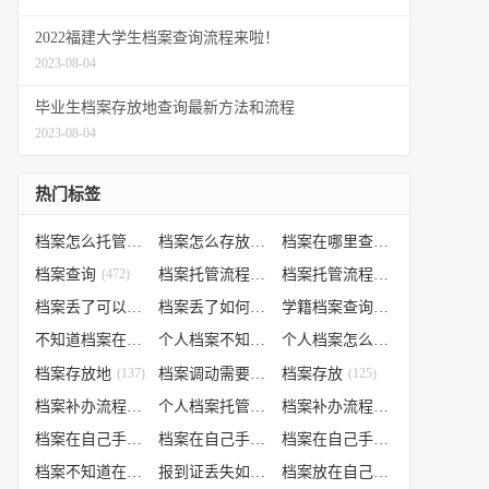
2022福建大学生档案查询流程来啦！
2023-08-04
毕业生档案存放地查询最新方法和流程
2023-08-04
热门标签
档案怎么托管
(807)
档案怎么存放到人才市场
(535)
档案在哪里查询
(526)
档案查询
(472)
档案托管流程
(454)
档案托管流程
(406)
档案丢了可以补办吗
(371)
档案丢了如何补办
(301)
学籍档案查询
(250)
不知道档案在哪里
(240)
个人档案不知道在哪儿
(191)
个人档案怎么调动
(145)
档案存放地
(137)
档案调动需要什么手续
档案存放
(130)
(125)
档案补办流程
(106)
个人档案托管办理流程
(102)
档案补办流程
(91)
档案在自己手里怎么办
(85)
档案在自己手里
(66)
档案在自己手里怎么处理
(66)
档案不知道在哪怎么办
(62)
报到证丢失如何补办
(54)
档案放在自己手上
(53)