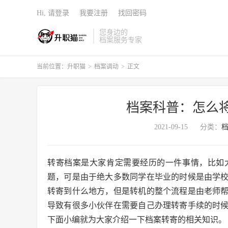
Hi, 请登录
我要注册
找回密码
您身边的
档案服务专家
当前位置：
升职猫
>
档案调动
>
正文
档案科普：怎么
2021-09-15
分类：
转寄档案是大家肯定需要经历的一件事情，比如
题，可是由于绝大多数同学在毕业的时候是由学
转寄到什么地方，但是转机的整个流程是由老师
导致有很多小伙伴在需要自己办理转寄手续的时
下面小编就为大家介绍一下档案转寄的相关知识。