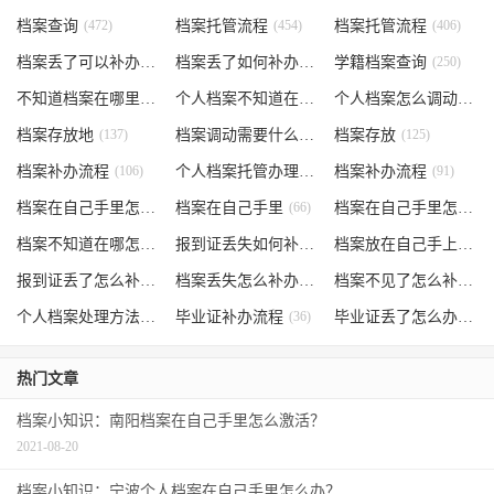
档案查询
(472)
档案托管流程
(454)
档案托管流程
(406)
档案丢了可以补办吗
(371)
档案丢了如何补办
(301)
学籍档案查询
(250)
不知道档案在哪里
(240)
个人档案不知道在哪儿
(191)
个人档案怎么调动
(145)
档案存放地
(137)
档案调动需要什么手续
档案存放
(130)
(125)
档案补办流程
(106)
个人档案托管办理流程
档案补办流程
(102)
(91)
档案在自己手里怎么办
档案在自己手里
(85)
(66)
档案在自己手里怎么处理
档案不知道在哪怎么办
(62)
报到证丢失如何补办
(54)
档案放在自己手上
(53)
报到证丢了怎么补办
(52)
档案丢失怎么补办
(51)
档案不见了怎么补办
(5
个人档案处理方法
(38)
毕业证补办流程
(36)
毕业证丢了怎么办
(35)
热门文章
档案小知识：南阳档案在自己手里怎么激活？
2021-08-20
档案小知识：宁波个人档案在自己手里怎么办？