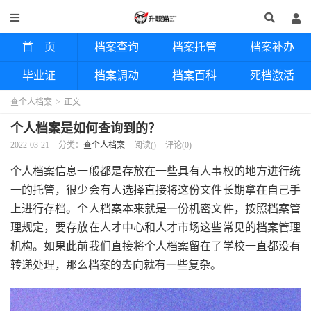
首 页
档案查询
档案托管
档案补办
毕业证
档案调动
档案百科
死档激活
查个人档案
>
正文
个人档案是如何查询到的？
2022-03-21
分类：
查个人档案
阅读(
)
评论(0)
个人档案信息一般都是存放在一些具有人事权的地方进行统
一的托管，很少会有人选择直接将这份文件长期拿在自己手
上进行存档。个人档案本来就是一份机密文件，按照档案管
理规定，要存放在人才中心和人才市场这些常见的档案管理
机构。如果此前我们直接将个人档案留在了学校一直都没有
转递处理，那么档案的去向就有一些复杂。