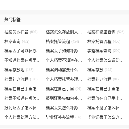
热门标签
档案怎么托管
(807)
档案怎么存放到人才市场
档案在哪里查询
(535)
(526)
档案查询
(472)
档案托管流程
(454)
档案托管流程
(406)
档案丢了可以补办吗
(371)
档案丢了如何补办
(301)
学籍档案查询
(250)
不知道档案在哪里
(240)
个人档案不知道在哪儿
(191)
个人档案怎么调动
(145)
档案存放地
(137)
档案调动需要什么手续
档案存放
(130)
(125)
档案补办流程
(106)
个人档案托管办理流程
档案补办流程
(102)
(91)
档案在自己手里怎么办
档案在自己手里
(85)
(66)
档案在自己手里怎么处理
档案不知道在哪怎么办
(62)
报到证丢失如何补办
(54)
档案放在自己手上
(53)
报到证丢了怎么补办
(52)
档案丢失怎么补办
(51)
档案不见了怎么补办
(5
个人档案处理方法
(38)
毕业证补办流程
(36)
毕业证丢了怎么办
(35)