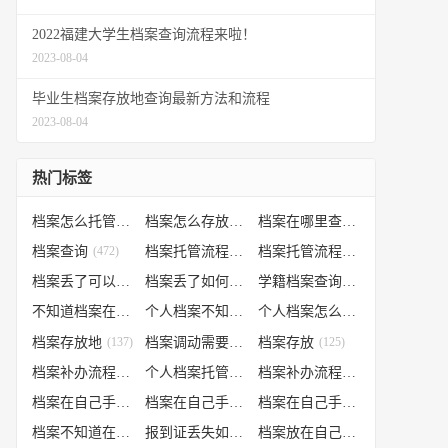
2022福建大学生档案查询流程来啦！
2023-08-04
毕业生档案存放地查询最新方法和流程
2023-08-04
热门标签
档案怎么托管
(807)
档案怎么存放到人才市场
(535)
档案在哪里查询
(526)
档案查询
(472)
档案托管流程
(454)
档案托管流程
(406)
档案丢了可以补办吗
(371)
档案丢了如何补办
(301)
学籍档案查询
(250)
不知道档案在哪里
(240)
个人档案不知道在哪儿
(191)
个人档案怎么调动
(145)
档案存放地
(137)
档案调动需要什么手续
档案存放
(130)
(125)
档案补办流程
(106)
个人档案托管办理流程
(102)
档案补办流程
(91)
档案在自己手里怎么办
(85)
档案在自己手里
(66)
档案在自己手里怎么处理
(66)
档案不知道在哪怎么办
(62)
报到证丢失如何补办
(54)
档案放在自己手上
(53)