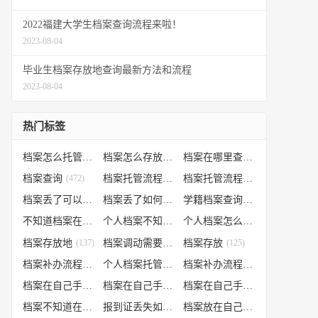
2022福建大学生档案查询流程来啦！
2023-08-04
毕业生档案存放地查询最新方法和流程
2023-08-04
热门标签
档案怎么托管
(807)
档案怎么存放到人才市场
(535)
档案在哪里查询
(526)
档案查询
(472)
档案托管流程
(454)
档案托管流程
(406)
档案丢了可以补办吗
(371)
档案丢了如何补办
(301)
学籍档案查询
(250)
不知道档案在哪里
(240)
个人档案不知道在哪儿
(191)
个人档案怎么调动
(145)
档案存放地
(137)
档案调动需要什么手续
档案存放
(130)
(125)
档案补办流程
(106)
个人档案托管办理流程
(102)
档案补办流程
(91)
档案在自己手里怎么办
(85)
档案在自己手里
(66)
档案在自己手里怎么处理
(66)
档案不知道在哪怎么办
(62)
报到证丢失如何补办
(54)
档案放在自己手上
(53)