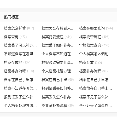
热门标签
档案怎么托管
(807)
档案怎么存放到人才市场
档案在哪里查询
(535)
(526)
档案查询
(472)
档案托管流程
(454)
档案托管流程
(406)
档案丢了可以补办吗
(371)
档案丢了如何补办
(301)
学籍档案查询
(250)
不知道档案在哪里
(240)
个人档案不知道在哪儿
(191)
个人档案怎么调动
(145)
档案存放地
(137)
档案调动需要什么手续
档案存放
(130)
(125)
档案补办流程
(106)
个人档案托管办理流程
档案补办流程
(102)
(91)
档案在自己手里怎么办
档案在自己手里
(85)
(66)
档案在自己手里怎么处理
档案不知道在哪怎么办
(62)
报到证丢失如何补办
(54)
档案放在自己手上
(53)
报到证丢了怎么补办
(52)
档案丢失怎么补办
(51)
档案不见了怎么补办
(5
个人档案处理方法
(38)
毕业证补办流程
(36)
毕业证丢了怎么办
(35)