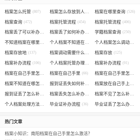
档案怎么托管
(807)
档案怎么存放到人才市场
档案在哪里查询
(535)
(526)
档案查询
(472)
档案托管流程
(454)
档案托管流程
(406)
档案丢了可以补办吗
(371)
档案丢了如何补办
(301)
学籍档案查询
(250)
不知道档案在哪里
(240)
个人档案不知道在哪儿
(191)
个人档案怎么调动
(145)
档案存放地
(137)
档案调动需要什么手续
档案存放
(130)
(125)
档案补办流程
(106)
个人档案托管办理流程
档案补办流程
(102)
(91)
档案在自己手里怎么办
档案在自己手里
(85)
(66)
档案在自己手里怎么处理
档案不知道在哪怎么办
(62)
报到证丢失如何补办
(54)
档案放在自己手上
(53)
报到证丢了怎么补办
(52)
档案丢失怎么补办
(51)
档案不见了怎么补办
(5
个人档案处理方法
(38)
毕业证补办流程
(36)
毕业证丢了怎么办
(35)
热门文章
档案小知识：南阳档案在自己手里怎么激活？