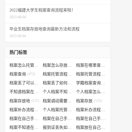
2022福建大学生档案查询流程来啦！
2023-08-04
毕业生档案存放地查询最新方法和流程
2023-08-04
热门标签
档案怎么托管
(807)
档案怎么存放到人才市场
(535)
档案在哪里查询
(526)
档案查询
(472)
档案托管流程
(454)
档案托管流程
(406)
档案丢了可以补办吗
(371)
档案丢了如何补办
(301)
学籍档案查询
(250)
不知道档案在哪里
(240)
个人档案不知道在哪儿
(191)
个人档案怎么调动
(145)
档案存放地
(137)
档案调动需要什么手续
档案存放
(130)
(125)
档案补办流程
(106)
个人档案托管办理流程
(102)
档案补办流程
(91)
档案在自己手里怎么办
(85)
档案在自己手里
(66)
档案在自己手里怎么处理
(66)
档案不知道在哪怎么办
(62)
报到证丢失如何补办
(54)
档案放在自己手上
(53)