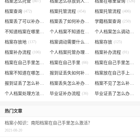
档案怎么托管
(807)
档案怎么存放到人才市场
档案在哪里查询
(535)
(526)
档案查询
(472)
档案托管流程
(454)
档案托管流程
(406)
档案丢了可以补办吗
(371)
档案丢了如何补办
(301)
学籍档案查询
(250)
不知道档案在哪里
(240)
个人档案不知道在哪儿
(191)
个人档案怎么调动
(145)
档案存放地
(137)
档案调动需要什么手续
档案存放
(130)
(125)
档案补办流程
(106)
个人档案托管办理流程
档案补办流程
(102)
(91)
档案在自己手里怎么办
档案在自己手里
(85)
(66)
档案在自己手里怎么处理
档案不知道在哪怎么办
(62)
报到证丢失如何补办
(54)
档案放在自己手上
(53)
报到证丢了怎么补办
(52)
档案丢失怎么补办
(51)
档案不见了怎么补办
(5
个人档案处理方法
(38)
毕业证补办流程
(36)
毕业证丢了怎么办
(35)
热门文章
档案小知识：南阳档案在自己手里怎么激活？
2021-08-20